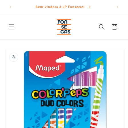
Saltar
para o
Bem-vindo/a à LP Fonsecas!
Porte
conteúdo
Carrinho
Saltar para
a
informação
do produto