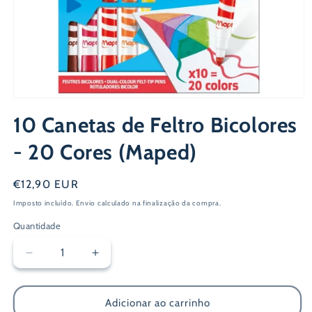
Abrir
conteúdo
10 Canetas de Feltro Bicolores
multimédia
1
em
- 20 Cores (Maped)
modal
Preço
€12,90 EUR
normal
Imposto incluído.
Envio
calculado na finalização da compra.
Quantidade
Diminuir
Aumentar
a
a
quantidade
quantidade
de
de
Adicionar ao carrinho