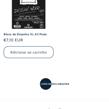
Bloco de Desenho XL A5 Preto
Preço
€7,10 EUR
normal
Adicionar ao carrinho