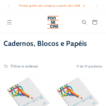
Saltar
para o
Portes grátis em compras a partir dos 60€
Todos
conteúdo
Carrinho
C
Cadernos, Blocos e Papéis
o
l
9 de 31 produtos
Filtrar e ordenar
e
ç
ã
o