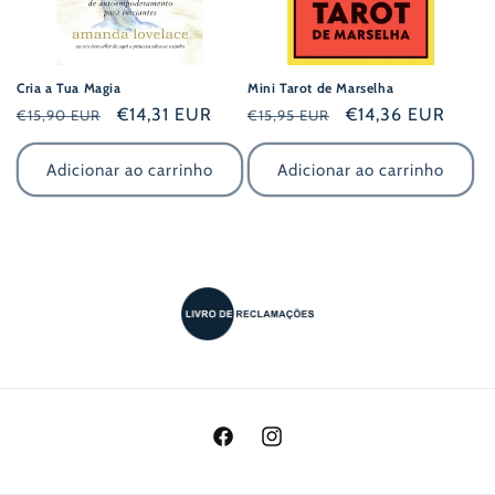
Cria a Tua Magia
Mini Tarot de Marselha
Preço
Preço
€14,31 EUR
Preço
Preço
€14,36 EUR
€15,90 EUR
€15,95 EUR
normal
de
normal
de
saldo
saldo
Adicionar ao carrinho
Adicionar ao carrinho
Facebook
Instagram