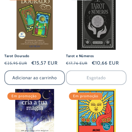
:
Tarot Dourado
Tarot e Números
Preço
Preço
€15,57 EUR
Preço
Preço
€10,66 EUR
€25,95 EUR
€17,76 EUR
normal
de
normal
de
saldo
saldo
Adicionar ao carrinho
Esgotado
Em promoção
Em promoção