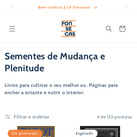
Saltar
para o
Bem-vindo/a à LP Fonsecas!
Porte
conteúdo
Carrinho
C
Sementes de Mudança e
o
Plenitude
l
Livros para cultivar o seu melhor
eu
. Páginas para
e
encher a estante e nutrir o interior.
ç
ã
4 de 123 produtos
Filtrar e ordenar
o
Em promoção
Esgotado