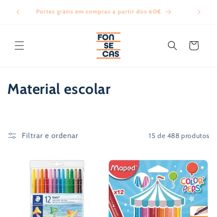
Saltar
para o
Portes grátis em compras a partir dos 60€
Todos
conteúdo
Carrinho
C
Material escolar
o
l
15 de 488 produtos
Filtrar e ordenar
e
ç
ã
o