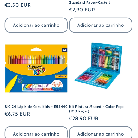
Standard Faber-Castell
Preço
€3,50 EUR
Preço
€2,90 EUR
normal
normal
Adicionar ao carrinho
Adicionar ao carrinho
BIC 24 Lápis de Cera Kids - E5444C
Kit Pintura Maped - Color Peps
(100 Peças)
Preço
€6,75 EUR
Preço
€28,90 EUR
normal
normal
Adicionar ao carrinho
Adicionar ao carrinho