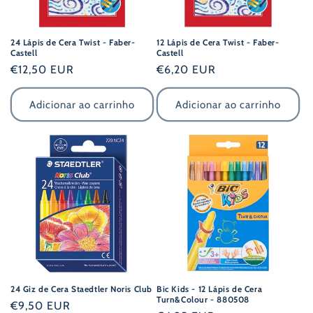
24 Lápis de Cera Twist - Faber-
12 Lápis de Cera Twist - Faber-
Castell
Castell
Preço
€12,50 EUR
Preço
€6,20 EUR
normal
normal
Adicionar ao carrinho
Adicionar ao carrinho
24 Giz de Cera Staedtler Noris Club
Bic Kids - 12 Lápis de Cera
Turn&Colour - 880508
Preço
€9,50 EUR