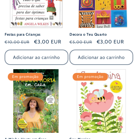
Festas para Crianças
Decora o Teu Quarto
Preço
Preço
€3,00 EUR
Preço
Preço
€3,00 EUR
€10,00 EUR
€5,00 EUR
normal
de
normal
de
saldo
saldo
Adicionar ao carrinho
Adicionar ao carrinho
Em promoção
Em promoção