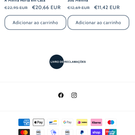
A Minha Horta em Casa
Sou Menina
Preço
Preço
€20,66 EUR
Preço
Preço
€11,42 EUR
€22,95 EUR
€12,69 EUR
normal
de
normal
de
saldo
saldo
Adicionar ao carrinho
Adicionar ao carrinho
Facebook
Instagram
Métodos
de