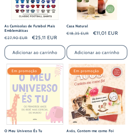
:
As Camisolas de Futebol Mais
Casa Natural
Emblemáticas
Preço
Preço
€11,01 EUR
€18,35 EUR
Preço
Preço
€25,11 EUR
€27,90 EUR
normal
de
normal
de
saldo
saldo
Adicionar ao carrinho
Adicionar ao carrinho
Em promoção
Em promoção
O Meu Universo És Tu
Avós, Contem-me como Foi