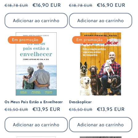
Preço
Preço
€16,90 EUR
Preço
Preço
€16,90 EUR
€18,78 EUR
€18,78 EUR
normal
de
normal
de
saldo
saldo
Adicionar ao carrinho
Adicionar ao carrinho
Em promoção
Em promoção
Os Meus Pais Estão a Envelhecer
Descãoplicar
Preço
Preço
€13,95 EUR
Preço
Preço
€13,95 EUR
€15,50 EUR
€15,50 EUR
normal
de
normal
de
saldo
saldo
Adicionar ao carrinho
Adicionar ao carrinho