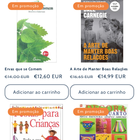
Em promoção
Em promoção
Ervas que se Comem
A Arte de Manter Boas Relações
Preço
Preço
€12,60 EUR
Preço
Preço
€14,99 EUR
€14,00 EUR
€16,65 EUR
normal
de
normal
de
saldo
saldo
Adicionar ao carrinho
Adicionar ao carrinho
Em promoção
Em promoção