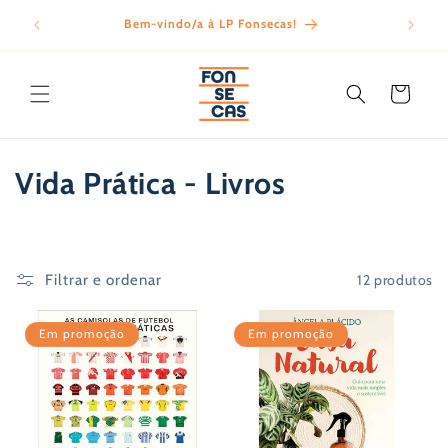
Saltar
para o
Bem-vindo/a à LP Fonsecas!
conteúdo
Carrinho
C
Vida Prática - Livros
o
l
12 produtos
Filtrar e ordenar
e
ç
Em promoção
Em promoção
ã
o