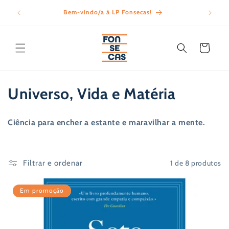
Saltar
para o
Bem-vindo/a à LP Fonsecas!
Porte
conteúdo
Carrinho
C
Universo, Vida e Matéria
o
Ciência para encher a estante e maravilhar a mente.
l
e
1 de 8 produtos
Filtrar e ordenar
ç
ã
Em promoção
o