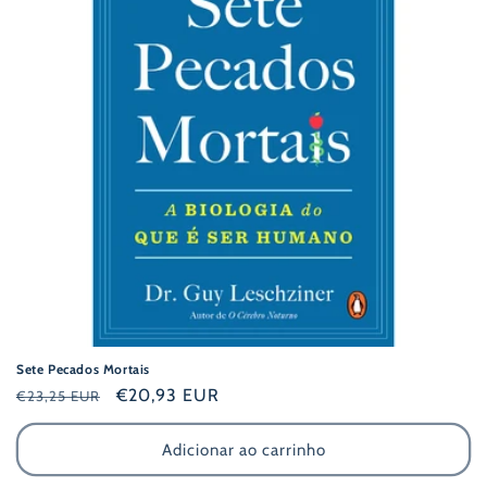
:
Sete Pecados Mortais
Preço
Preço
€20,93 EUR
€23,25 EUR
normal
de
saldo
Adicionar ao carrinho