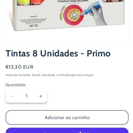
Abrir
conteúdo
Tintas 8 Unidades - Primo
multimédia
1
em
modal
Preço
€12,30 EUR
normal
Imposto incluído.
Envio
calculado na finalização da compra.
Quantidade
Diminuir
Aumentar
a
a
quantidade
quantidade
de
de
Adicionar ao carrinho
Tintas
Tintas
8
8