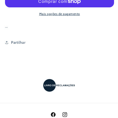
Unidades
Unidades
-
-
Primo
Primo
Mais opções de pagamento
...
Partilhar
Facebook
Instagram