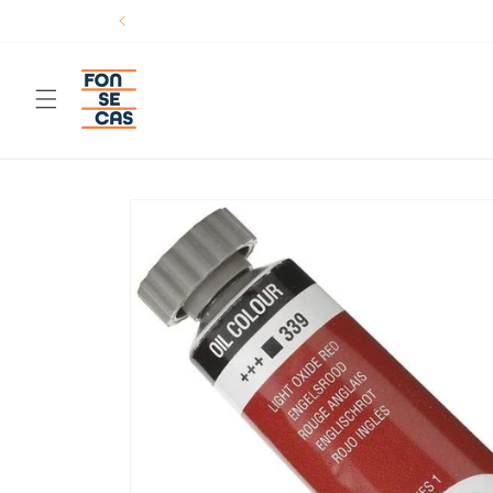
Saltar
para o
conteúdo
Saltar para
a
informação
do produto