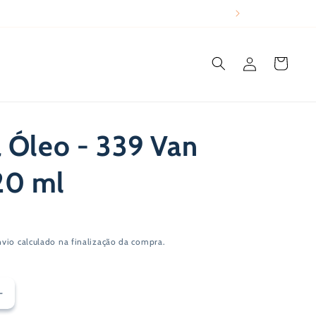
Iniciar
Carrinho
sessão
a Óleo - 339 Van
20 ml
nvio
calculado na finalização da compra.
Aumentar
a