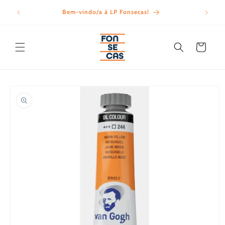
Saltar
para o
Bem-vindo/a à LP Fonsecas!
Porte
conteúdo
Carrinho
Saltar para
a
informação
do produto