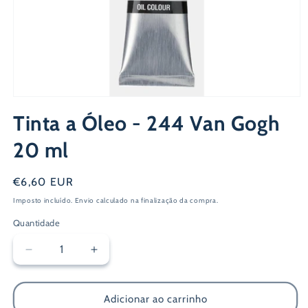
Abrir
conteúdo
Tinta a Óleo - 244 Van Gogh
multimédia
1
em
20 ml
modal
Preço
€6,60 EUR
normal
Imposto incluído.
Envio
calculado na finalização da compra.
Quantidade
Diminuir
Aumentar
a
a
quantidade
quantidade
de
de
Adicionar ao carrinho