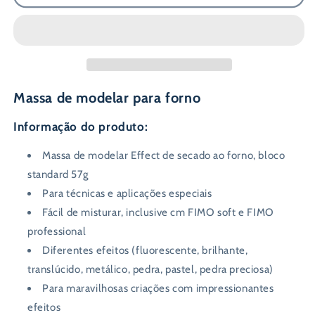
FIMO
FIMO
Effect
Effect
57g
57g
-
-
202
202
Vermelho
Vermelho
Brilhante
Brilhante
Massa de modelar para forno
Informação do produto:
Massa de modelar Effect de secado ao forno, bloco
standard 57g
Para técnicas e aplicações especiais
Fácil de misturar, inclusive cm FIMO soft e FIMO
professional
Diferentes efeitos (fluorescente, brilhante,
translúcido, metálico, pedra, pastel, pedra preciosa)
Para maravilhosas criações com impressionantes
efeitos