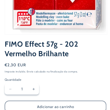
Abrir
conteúdo
FIMO Effect 57g - 202
multimédia
1
em
Vermelho Brilhante
modal
Preço
€2,30 EUR
normal
Imposto incluído.
Envio
calculado na finalização da compra.
Quantidade
Diminuir
Aumentar
a
a
quantidade
quantidade
de
de
Adicionar ao carrinho