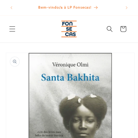
Saltar
para o
Bem-vindo/a à LP Fonsecas!
Porte
conteúdo
Carrinho
Saltar para
a
informação
do produto