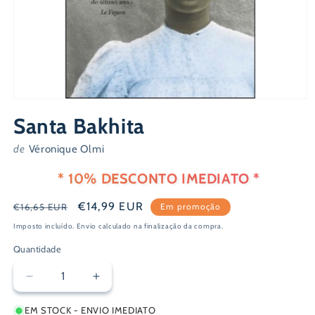
Abrir
conteúdo
Santa Bakhita
multimédia
1
em
de
Véronique Olmi
modal
* 10% DESCONTO IMEDIATO *
Preço
Preço
€14,99 EUR
€16,65 EUR
Em promoção
normal
de
Imposto incluído.
Envio
calculado na finalização da compra.
saldo
Quantidade
Diminuir
Aumentar
a
a
EM STOCK - ENVIO IMEDIATO
quantidade
quantidade