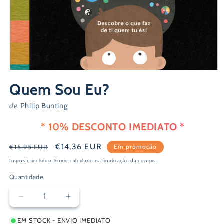
Abrir
conteúdo
Quem Sou Eu?
multimédia
1
em
de
Philip Bunting
modal
* 10% DESCONTO IMEDIATO *
Preço
Preço
€14,36 EUR
€15,95 EUR
Em promoção
normal
de
Imposto incluído.
Envio
calculado na finalização da compra.
saldo
Quantidade
Diminuir
Aumentar
a
a
EM STOCK - ENVIO IMEDIATO
quantidade
quantidade