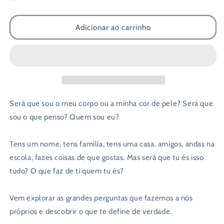
de
de
Quem
Quem
Adicionar ao carrinho
Sou
Sou
Eu?
Eu?
Será que sou o meu corpo ou a minha cor de pele? Será que
sou o que penso? Quem sou eu?
Tens um nome, tens família, tens uma casa, amigos, andas na
escola, fazes coisas de que gostas. Mas será que tu és isso
tudo? O que faz de ti quem tu és?
Vem explorar as grandes perguntas que fazemos a nós
próprios e descobrir o que te define de verdade.