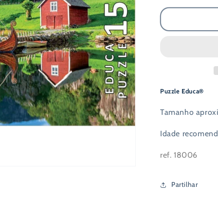
quantidade
de
Puzzle
1500
Peças
-
Barco
Viking
Puzzle Educa®
Tamanho aproxi
Idade recomenda
ref. 18006
Partilhar