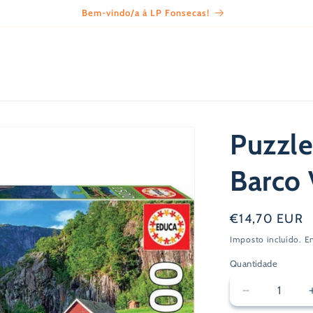
Bem-vindo/a à LP Fonsecas!
Puzzle
Barco 
Preço
€14,70 EUR
normal
Imposto incluído.
E
Quantidade
Diminuir
a