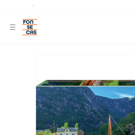
Saltar
para o
conteúdo
Saltar para
a
informação
do produto