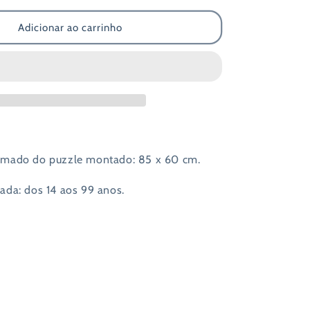
quantidade
de
Adicionar ao carrinho
Puzzle
1500
Peças
-
Barco
Viking
mado do puzzle montado: 85 x 60 cm.
da: dos 14 aos 99 anos.