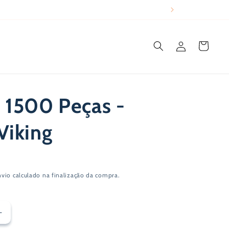
Iniciar
Carrinho
sessão
 1500 Peças -
Viking
nvio
calculado na finalização da compra.
Aumentar
a