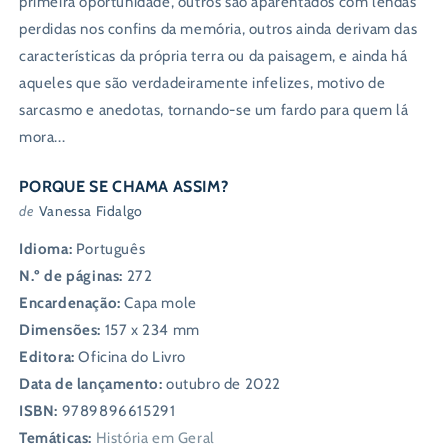
primeira oportunidade, outros são aparentados com lendas
perdidas nos confins da memória, outros ainda derivam das
características da própria terra ou da paisagem, e ainda há
aqueles que são verdadeiramente infelizes, motivo de
sarcasmo e anedotas, tornando-se um fardo para quem lá
mora...
PORQUE SE CHAMA ASSIM?
de
Vanessa Fidalgo
Idioma:
Português
N.º de páginas:
272
Encardenação:
Capa mole
Dimensões:
157 x 234 mm
Editora:
Oficina do Livro
Data de lançamento:
outubro de 2022
ISBN:
9789896615291
Temáticas:
História em Geral