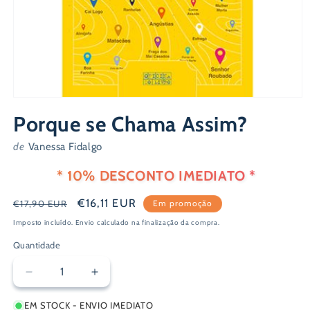
Abrir
conteúdo
Porque se Chama Assim?
multimédia
1
em
de
Vanessa Fidalgo
modal
* 10% DESCONTO IMEDIATO *
Preço
Preço
€16,11 EUR
€17,90 EUR
Em promoção
normal
de
Imposto incluído.
Envio
calculado na finalização da compra.
saldo
Quantidade
Diminuir
Aumentar
a
a
EM STOCK - ENVIO IMEDIATO
quantidade
quantidade