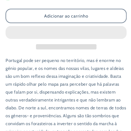
de
de
Porque
Porque
Adicionar ao carrinho
se
se
Chama
Chama
Assim?
Assim?
Portugal pode ser pequeno no território, mas é enorme no
génio popular, e os nomes das nossas vilas, lugares e aldeias
são um bom reflexo dessa imaginação e criatividade. Basta
um rápido olhar pelo mapa para perceber que há palavras
que falam por si, dispensando explicações, mas existem
outras verdadeiramente intrigantes e que não lembram ao
diabo. De norte a sul, encontramos nomes de terras de todos
os géneros- e proveniências. Alguns são tão sombrios que
convidam os forasteiros a inverter o sentido da marcha à