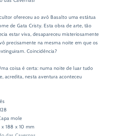
o das Cavernas!
ultor ofereceu ao avô Basalto uma estátua
me de Gata Cristy. Esta obra de arte, tão
ecia estar viva, desapareceu misteriosamente
avô precisamente na mesma noite em que os
extinguiram. Coincidência?
ma coisa é certa: numa noite de luar tudo
e, acredita, nesta aventura aconteceu
ês
128
Capa mole
 x 188 x 10 mm
o das Cavernas