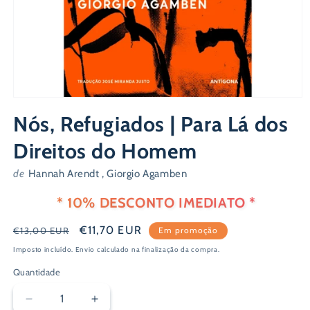
Abrir
conteúdo
Nós, Refugiados | Para Lá dos
multimédia
1
em
Direitos do Homem
modal
de
Hannah Arendt , Giorgio Agamben
* 10% DESCONTO IMEDIATO *
Preço
Preço
€11,70 EUR
€13,00 EUR
Em promoção
normal
de
Imposto incluído.
Envio
calculado na finalização da compra.
saldo
Quantidade
Diminuir
Aumentar