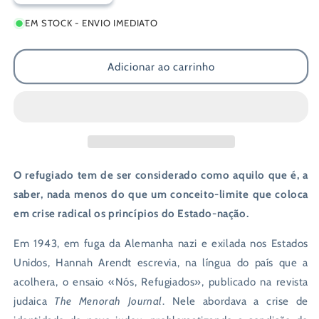
a
a
EM STOCK - ENVIO IMEDIATO
quantidade
quantidade
de
de
Nós,
Nós,
Adicionar ao carrinho
Refugiados
Refugiados
|
|
Para
Para
Lá
Lá
dos
dos
Direitos
Direitos
do
do
Homem
Homem
O refugiado tem de ser considerado como aquilo que é, a
saber, nada menos do que um conceito-limite que coloca
em crise radical os princípios do Estado-nação.
Em 1943, em fuga da Alemanha nazi e exilada nos Estados
Unidos, Hannah Arendt escrevia, na língua do país que a
acolhera, o ensaio «Nós, Refugiados», publicado na revista
judaica
The Menorah Journal
. Nele abordava a crise de