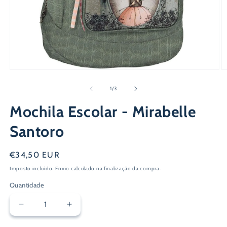
Ab
Abrir
c
conteúdo
m
multimédia
de
1
/
3
2
1
e
em
Mochila Escolar - Mirabelle
m
modal
Santoro
Preço
€34,50 EUR
normal
Imposto incluído.
Envio
calculado na finalização da compra.
Quantidade
Diminuir
Aumentar
a
a