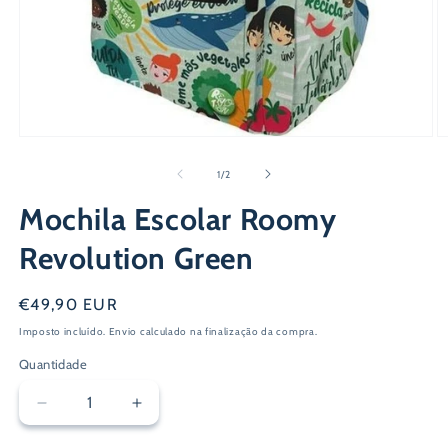
Abrir
Ab
conteúdo
c
multimédia
m
de
1
/
2
1
2
em
e
Mochila Escolar Roomy
modal
m
Revolution Green
Preço
€49,90 EUR
normal
Imposto incluído.
Envio
calculado na finalização da compra.
Quantidade
Diminuir
Aumentar
a
a