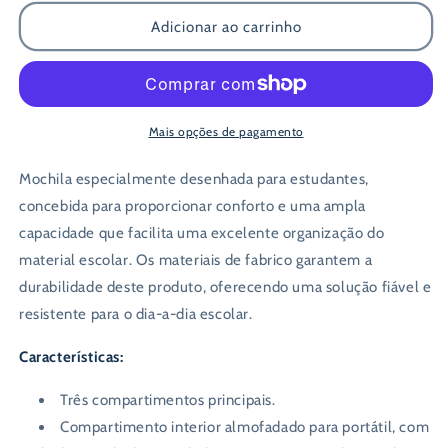
quantidade
quantidade
de
de
Adicionar ao carrinho
Mochila
Mochila
Escolar
Escolar
Roomy
Roomy
Revolution
Revolution
Green
Green
Mais opções de pagamento
Mochila especialmente desenhada para estudantes,
concebida para proporcionar conforto e uma ampla
capacidade que facilita uma excelente organização do
material escolar. Os materiais de fabrico garantem a
durabilidade deste produto, oferecendo uma solução fiável e
resistente para o dia-a-dia escolar.
Características:
Três compartimentos principais.
Compartimento interior almofadado para portátil, com