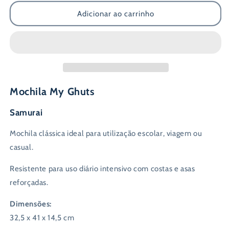
quantidade
quantidade
de
de
Adicionar ao carrinho
Mochila
Mochila
Clássica
Clássica
Ghuts
Ghuts
-
-
Samurai
Samurai
Mochila My Ghuts
Samurai
Mochila clássica ideal para utilização escolar, viagem ou
casual.
Resistente para uso diário intensivo com costas e asas
reforçadas.
Dimensões:
32,5 x 41 x 14,5 cm