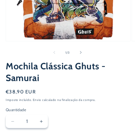
Abrir
Ab
conteúdo
c
multimédia
m
de
1
/
3
1
2
em
e
Mochila Clássica Ghuts -
modal
m
Samurai
Preço
€38,90 EUR
normal
Imposto incluído.
Envio
calculado na finalização da compra.
Quantidade
Diminuir
Aumentar
a
a