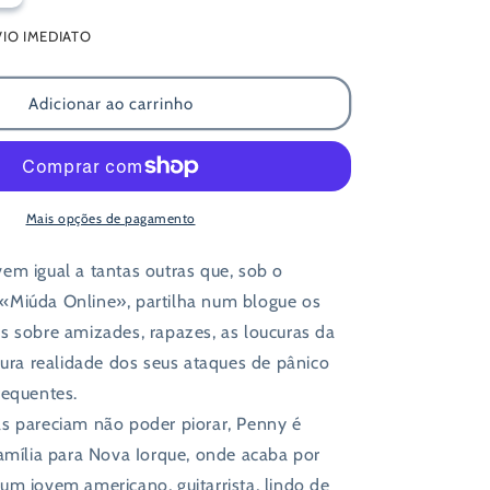
a
VIO IMEDIATO
quantidade
de
Miúda
Adicionar ao carrinho
Online
Mais opções de pagamento
em igual a tantas outras que, sob o
Miúda Online», partilha num blogue os
s sobre amizades, rapazes, as loucuras da
dura realidade dos seus ataques de pânico
requentes.
s pareciam não poder piorar, Penny é
família para Nova Iorque, onde acaba por
um jovem americano, guitarrista, lindo de