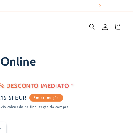
Iniciar
Carrinho
sessão
 Online
0% DESCONTO IMEDIATO *
Preço
€16,61 EUR
Em promoção
de
nvio
calculado na finalização da compra.
aldo
Aumentar