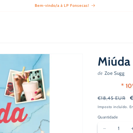
Portes grátis em compras a partir dos 60€
Miúda
de
Zoe Sugg
* 1
Preço
€18,45 EUR
normal
Imposto incluído.
E
s
Quantidade
Diminuir