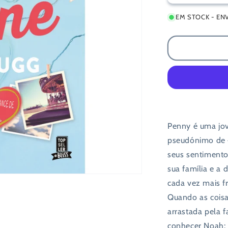
a
EM STOCK - EN
quantidade
de
Miúda
Online
Penny é uma jov
pseudónimo de «
seus sentimento
sua família e a 
cada vez mais f
Quando as coisa
arrastada pela 
conhecer Noah: 