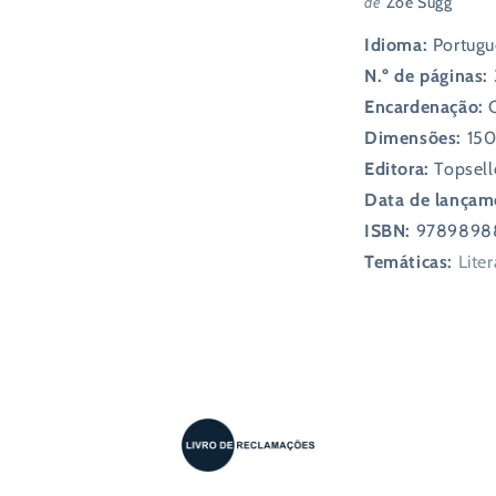
de
Zoe Sugg
Idioma:
Portugu
N.º de páginas:
Encardenação:
Dimensões:
15
Editora:
Topsell
Data de lançam
ISBN:
9789898
Temáticas:
Liter