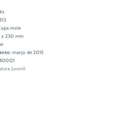
ês
312
Capa mole
0 x 230 mm
er
ento:
março de 2015
800121
atura Juvenil