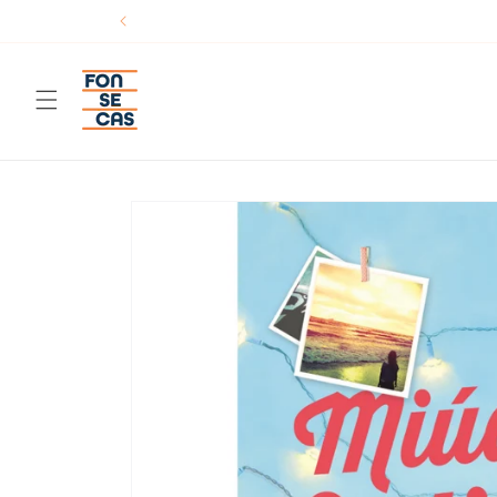
Saltar
para o
conteúdo
Saltar para
a
informação
do produto