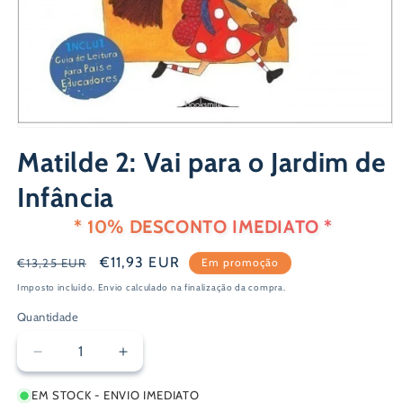
Abrir
conteúdo
Matilde 2: Vai para o Jardim de
multimédia
1
em
Infância
modal
* 10% DESCONTO IMEDIATO *
Preço
Preço
€11,93 EUR
€13,25 EUR
Em promoção
normal
de
Imposto incluído.
Envio
calculado na finalização da compra.
saldo
Quantidade
Diminuir
Aumentar
a
a
EM STOCK - ENVIO IMEDIATO
quantidade
quantidade