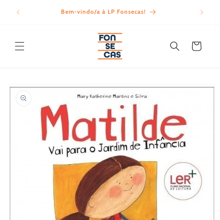
Saltar
para o
Bem-vindo/a à LP Fonsecas!
Porte
conteúdo
Carrinho
Saltar para
a
informação
do produto