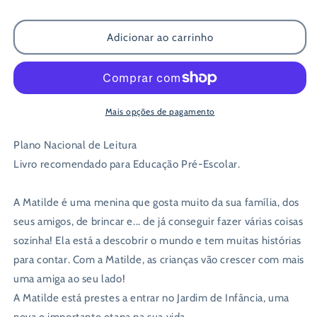
de
de
Matilde
Matilde
Adicionar ao carrinho
2:
2:
Vai
Vai
para
para
o
o
Jardim
Jardim
Mais opções de pagamento
de
de
Infância
Infância
Plano Nacional de Leitura
Livro recomendado para Educação Pré-Escolar.
A Matilde é uma menina que gosta muito da sua família, dos
seus amigos, de brincar e... de já conseguir fazer várias coisas
sozinha! Ela está a descobrir o mundo e tem muitas histórias
para contar. Com a Matilde, as crianças vão crescer com mais
uma amiga ao seu lado!
A Matilde está prestes a entrar no Jardim de Infância, uma