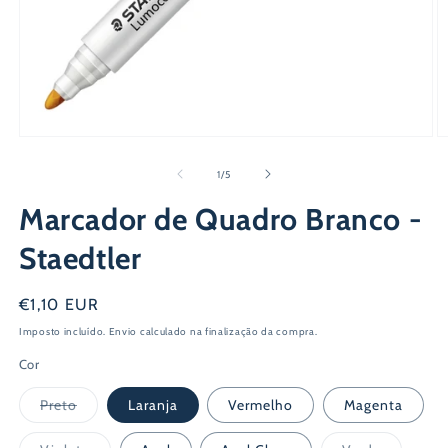
Abrir
Ab
conteúdo
c
multimédia
m
de
1
/
5
1
2
em
e
Marcador de Quadro Branco -
modal
m
Staedtler
Preço
€1,10 EUR
normal
Imposto incluído.
Envio
calculado na finalização da compra.
Cor
Variante
Preto
Laranja
Vermelho
Magenta
esgotada
ou
indisponível