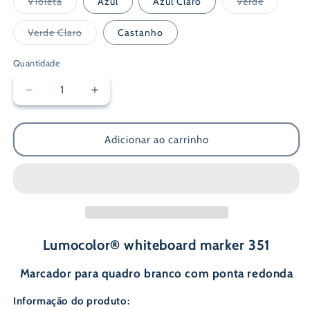
Variante
Variante
Violeta
Azul
Azul Claro
Verde
esgotada
esgotada
ou
ou
indisponível
indisponí
Variante
Verde Claro
Castanho
esgotada
ou
indisponível
Quantidade
Diminuir
Aumentar
a
a
quantidade
quantidade
de
de
Adicionar ao carrinho
Marcador
Marcador
de
de
Quadro
Quadro
Branco
Branco
-
-
Staedtler
Staedtler
Lumocolor® whiteboard marker 351
Marcador para quadro branco com ponta redonda
Informação do produto: