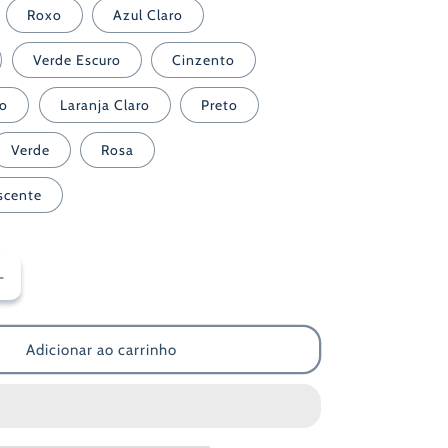
indisponível
Roxo
Azul Claro
Verde Escuro
Cinzento
ro
Laranja Claro
Preto
Verde
Rosa
scente
Aumentar
a
quantidade
de
Adicionar ao carrinho
Marcador
e
Fluorescente
Staedtler
1-