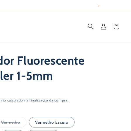
Iniciar
Carrinho
sessão
or Fluorescente
tler 1-5mm
nvio
calculado na finalização da compra.
Variante
Vermelho
Vermelho Escuro
esgotada
ou