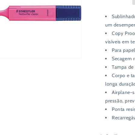
5mm
Sublinhad
um desempen
Copy Proof
visíveis em t
Para papel
Secagem r
Tampa de a
Corpo e t
longa duraçã
Airplane-s
pressão, pre
Ponta resi
Recarregá