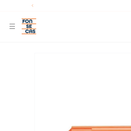
Saltar
para o
conteúdo
Saltar para
a
informação
do produto