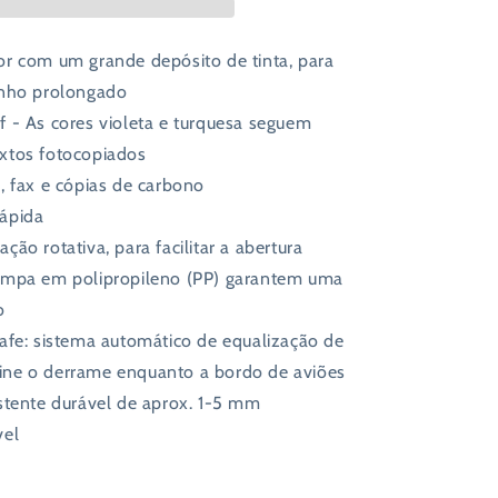
5mm
or com um grande depósito de tinta, para
ho prolongado
 - As cores violeta e turquesa seguem
extos fotocopiados
, fax e cópias de carbono
ápida
ção rotativa, para facilitar a abertura
ampa em polipropileno (PP) garantem uma
o
afe: sistema automático de equalização de
vine o derrame enquanto a bordo de aviões
stente durável de aprox. 1-5 mm
vel