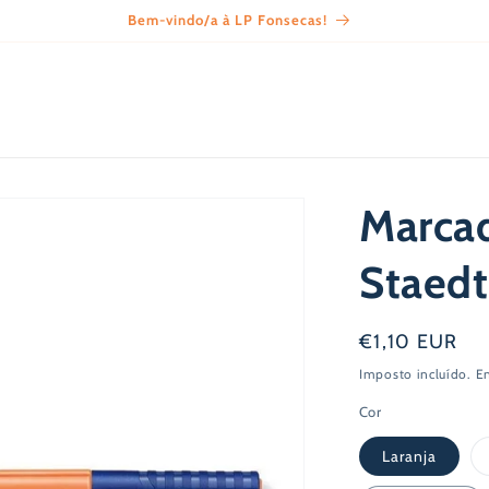
Bem-vindo/a à LP Fonsecas!
Marcad
Staed
Preço
€1,10 EUR
normal
Imposto incluído.
E
Cor
Laranja