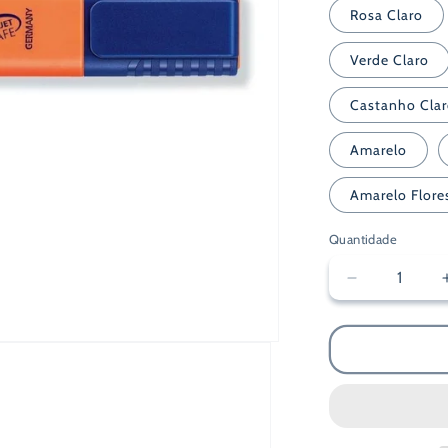
Rosa Claro
Verde Claro
Castanho Cla
Amarelo
Amarelo Flore
Quantidade
Diminuir
a
quantidade
de
Marcador
Fluorescent
Staedtler
1-