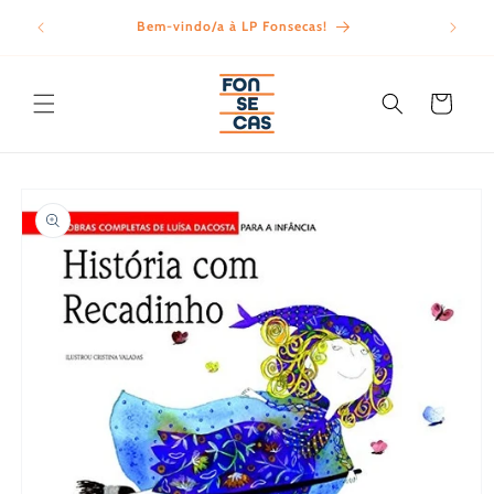
Saltar
para o
Bem-vindo/a à LP Fonsecas!
Porte
conteúdo
Carrinho
Saltar para
a
informação
do produto