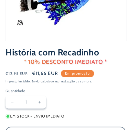
Abrir
conteúdo
História com Recadinho
multimédia
1
em
* 10% DESCONTO IMEDIATO *
modal
Preço
Preço
€11,66 EUR
€12,95 EUR
Em promoção
normal
de
Imposto incluído.
Envio
calculado na finalização da compra.
saldo
Quantidade
Diminuir
Aumentar
a
a
EM STOCK - ENVIO IMEDIATO
quantidade
quantidade
de
de
História
História