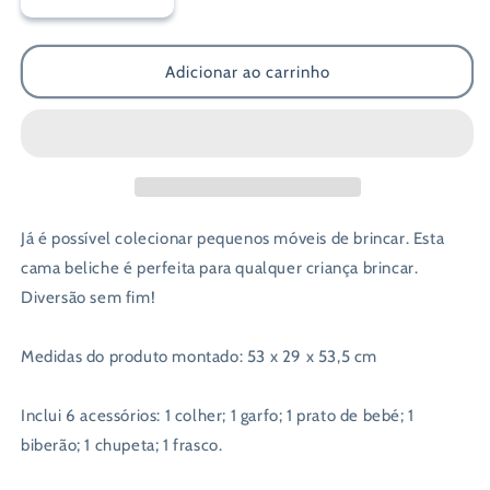
Diminuir
Aumentar
a
a
quantidade
quantidade
de
de
Adicionar ao carrinho
Giros
Giros
Beliche
Beliche
para
para
Bonecas
Bonecas
com
com
Acessórios
Acessórios
53
53
Já é possível colecionar pequenos móveis de brincar. Esta
cm
cm
cama beliche é perfeita para qualquer criança brincar.
-
-
Diversão sem fim!
HA151196
HA151196
Medidas do produto montado: 53 x 29 x 53,5 cm
Inclui 6 acessórios: 1 colher; 1 garfo; 1 prato de bebé; 1
biberão; 1 chupeta; 1 frasco.