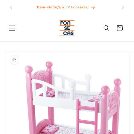
Saltar
para o
Bem-vindo/a à LP Fonsecas!
Porte
conteúdo
Carrinho
Saltar para
a
informação
do produto