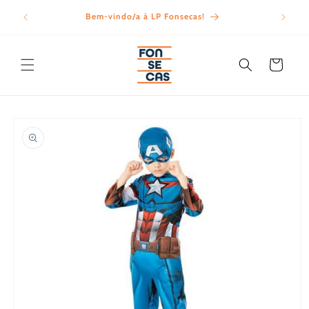
Saltar
para o
Bem-vindo/a à LP Fonsecas!
Porte
conteúdo
Carrinho
Saltar para
a
informação
do produto