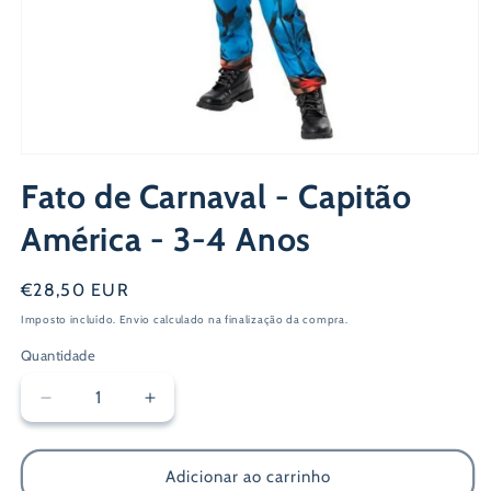
Abrir
conteúdo
Fato de Carnaval - Capitão
multimédia
1
em
América - 3-4 Anos
modal
Preço
€28,50 EUR
normal
Imposto incluído.
Envio
calculado na finalização da compra.
Quantidade
Diminuir
Aumentar
a
a
quantidade
quantidade
de
de
Adicionar ao carrinho