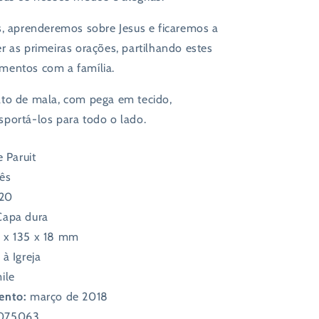
s, aprenderemos sobre Jesus e ficaremos a
r as primeiras orações, partilhando estes
mentos com a família.
to de mala, com pega em tecido,
portá-los para todo o lado.
e Paruit
ês
20
Capa dura
 x 135 x 18 mm
à Igreja
ile
ento:
março de 2018
075063