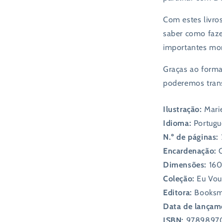
Com estes livro
saber como faze
importantes mo
Graças ao forma
poderemos trans
Ilustração:
Mari
Idioma:
Portugu
N.º de páginas:
Encardenação:
Dimensões:
160
Coleção:
Eu Vou 
Editora:
Booksm
Data de lançam
ISBN:
9789897