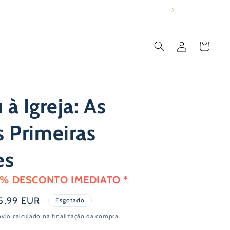
Iniciar
Carrinho
sessão
 à Igreja: As
 Primeiras
es
0% DESCONTO IMEDIATO *
reço
5,99 EUR
Esgotado
e
nvio
calculado na finalização da compra.
aldo