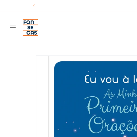
Saltar
para o
conteúdo
Saltar para
a
informação
do produto