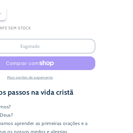
Aumentar
a
NTE SEM STOCK
quantidade
de
Eu
Esgotado
Vou
à
Igreja:
As
Minhas
Mais opções de pagamento
Primeiras
Orações
s passos na vida cristã
amos?
 Deus?
 vamos aprender as primeiras orações e a
eus os nossos medos e alegrias.