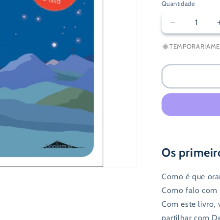
Quantidade
Diminuir
a
TEMPORARIAME
quantidade
de
Eu
Vou
à
Igreja:
As
Minhas
Primeiras
Orações
Os primeiro
Como é que or
Como falo com
Com este livro,
partilhar com D