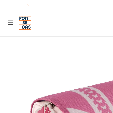
Saltar
para o
conteúdo
Saltar para
a
informação
do produto