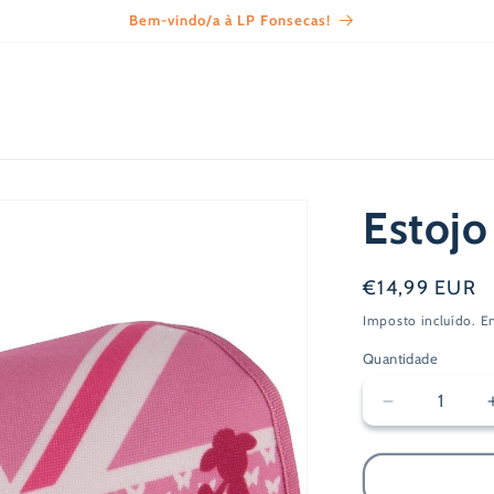
Bem-vindo/a à LP Fonsecas!
Estojo
Preço
€14,99 EUR
normal
Imposto incluído.
E
Quantidade
Diminuir
a
quantidade
de