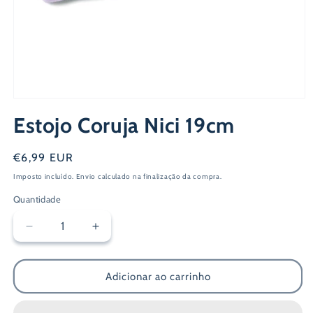
Abrir
conteúdo
Estojo Coruja Nici 19cm
multimédia
1
em
modal
Preço
€6,99 EUR
normal
Imposto incluído.
Envio
calculado na finalização da compra.
Quantidade
Diminuir
Aumentar
a
a
quantidade
quantidade
de
de
Adicionar ao carrinho
Estojo
Estojo
Coruja
Coruja