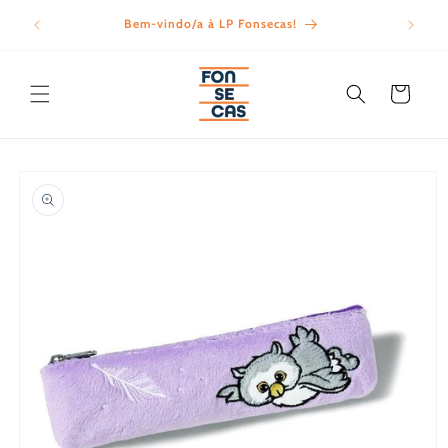
Saltar
para o
Bem-vindo/a à LP Fonsecas!
Porte
conteúdo
Carrinho
Saltar para
a
informação
do produto