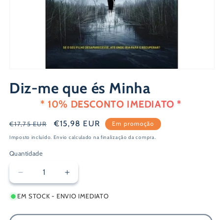
Abrir
conteúdo
Diz-me que és Minha
multimédia
1
em
* 10% DESCONTO IMEDIATO *
modal
Preço
Preço
€15,98 EUR
€17,75 EUR
Em promoção
normal
de
Imposto incluído.
Envio
calculado na finalização da compra.
saldo
Quantidade
Diminuir
Aumentar
a
a
EM STOCK - ENVIO IMEDIATO
quantidade
quantidade
de
de
Diz-
Diz-