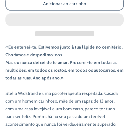
Adicionar ao carrinho
me
me
que
que
és
és
Minha
Minha
«Eu enterrei-te. Estivemos junto à tua lápide no cemitério.
Chorámos e despedimo-nos.
Mas eu nunca deixei de te amar. Procurei-te em todas as
multidões, em todos os rostos, em todos os autocarros, em
todas as ruas. Ano após ano.»
Stella Widstrand é uma psicoterapeuta respeitada. Casada
com um homem carinhoso, mãe de um rapaz de 13 anos,
com uma casa invejável e um bom carro, parece ter tudo
para ser feliz. Porém, há no seu passado um terrível
acontecimento que nunca foi verdadeiramente superado.