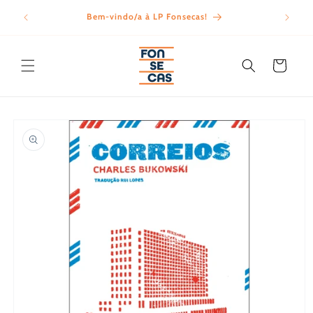
Saltar
para o
Bem-vindo/a à LP Fonsecas!
Porte
conteúdo
Carrinho
Saltar para
a
informação
do produto