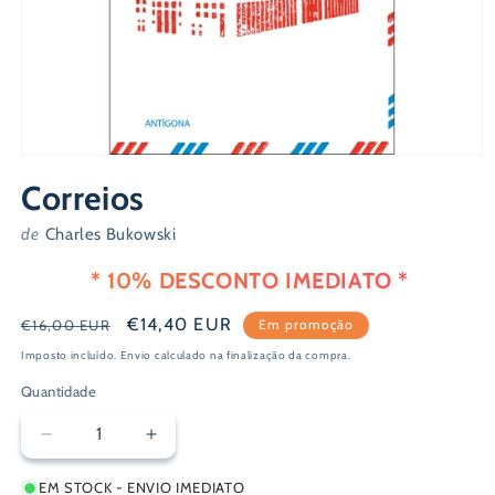
Abrir
conteúdo
Correios
multimédia
1
em
de
Charles Bukowski
modal
* 10% DESCONTO IMEDIATO *
Preço
Preço
€14,40 EUR
€16,00 EUR
Em promoção
normal
de
Imposto incluído.
Envio
calculado na finalização da compra.
saldo
Quantidade
Diminuir
Aumentar
a
a
EM STOCK - ENVIO IMEDIATO
quantidade
quantidade