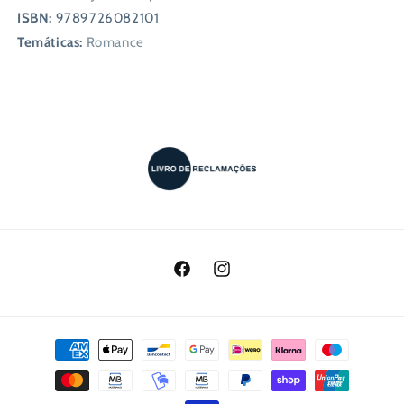
ISBN:
9789726082101
Temáticas:
Romance
Facebook
Instagram
Métodos
de
pagamento