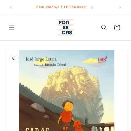
Saltar
para o
Bem-vindo/a à LP Fonsecas!
Porte
conteúdo
Carrinho
Saltar para
a
informação
do produto