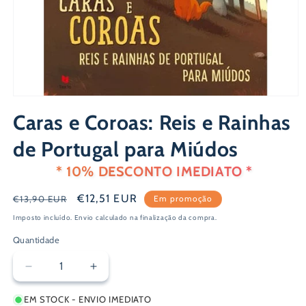
Abrir
conteúdo
Caras e Coroas: Reis e Rainhas
multimédia
1
em
de Portugal para Miúdos
modal
* 10% DESCONTO IMEDIATO *
Preço
Preço
€12,51 EUR
€13,90 EUR
Em promoção
normal
de
Imposto incluído.
Envio
calculado na finalização da compra.
saldo
Quantidade
Diminuir
Aumentar
a
a
EM STOCK - ENVIO IMEDIATO
quantidade
quantidade