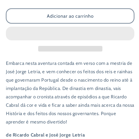
de
de
Caras
Caras
Adicionar ao carrinho
e
e
Coroas:
Coroas:
Reis
Reis
e
e
Rainhas
Rainhas
de
de
Portugal
Portugal
para
para
Embarca nesta aventura contada em verso com a mestria de
Miúdos
Miúdos
José Jorge Letria, e vem conhecer os feitos dos reis e rainhas
que governaram Portugal desde o nascimento do reino até à
implantação da República. De dinastia em dinastia, vais
acompanhar o cronista através de episódios a que Ricardo
Cabral dá cor e vida e ficar a saber ainda mais acerca da nossa
História e dos feitos dos nossos governantes. Porque
aprender é mesmo divertido!
de Ricardo Cabral e José Jorge Letria