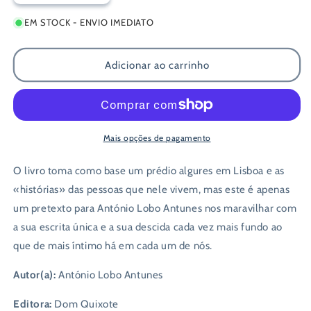
a
a
EM STOCK - ENVIO IMEDIATO
quantidade
quantidade
de
de
Caminho
Caminho
Adicionar ao carrinho
Como
Como
Uma
Uma
Casa
Casa
em
em
Chamas
Chamas
Mais opções de pagamento
O livro toma como base um prédio algures em Lisboa e as
«histórias» das pessoas que nele vivem, mas este é apenas
um pretexto para António Lobo Antunes nos maravilhar com
a sua escrita única e a sua descida cada vez mais fundo ao
que de mais íntimo há em cada um de nós.
Autor(a):
António Lobo Antunes
Editora:
Dom Quixote