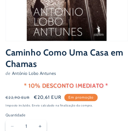
Abrir
conteúdo
Caminho Como Uma Casa em
multimédia
1
em
Chamas
modal
de
António Lobo Antunes
* 10% DESCONTO IMEDIATO *
Preço
Preço
€20,61 EUR
€22,90 EUR
Em promoção
normal
de
Imposto incluído.
Envio
calculado na finalização da compra.
saldo
Quantidade
Diminuir
Aumentar