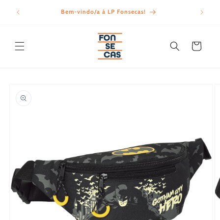
Saltar
para o
Bem-vindo/a à LP Fonsecas!
Porte
conteúdo
Carrinho
Saltar para
a
informação
do produto