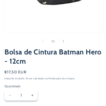
Abrir
Ab
conteúdo
c
multimédia
m
de
1
/
3
1
2
em
e
Bolsa de Cintura Batman Hero
modal
m
- 12cm
Preço
€17,50 EUR
normal
Imposto incluído.
Envio
calculado na finalização da compra.
Quantidade
Diminuir
Aumentar
a
a