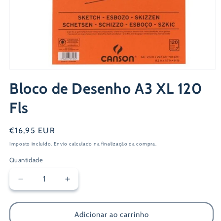
Abrir
conteúdo
Bloco de Desenho A3 XL 120
multimédia
1
em
Fls
modal
Preço
€16,95 EUR
normal
Imposto incluído.
Envio
calculado na finalização da compra.
Quantidade
Diminuir
Aumentar
a
a
quantidade
quantidade
de
de
Adicionar ao carrinho