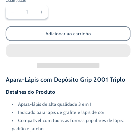
Quantidade
Diminuir
Aumentar
a
a
quantidade
quantidade
de
de
Adicionar ao carrinho
Afia
Afia
Triplo
Triplo
Faber-
Faber-
Castell
Castell
Grip
Grip
2001
2001
Apara-Lápis com Depósito Grip 2001 Triplo
Detalhes do Produto
Apara-lápis de alta qualidade 3 em 1
Indicado para lápis de grafite e lápis de cor
Compatível com todas as formas populares de lápis:
padrão e jumbo