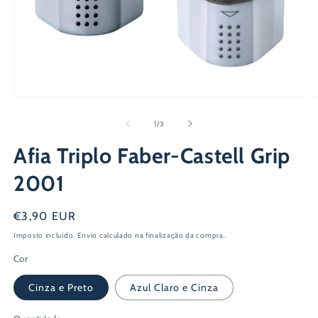
Abrir
Ab
conteúdo
c
multimédia
m
de
1
/
3
1
2
em
e
Afia Triplo Faber-Castell Grip
modal
m
2001
Preço
€3,90 EUR
normal
Imposto incluído.
Envio
calculado na finalização da compra.
Cor
Cinza e Preto
Azul Claro e Cinza