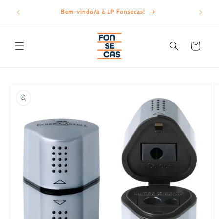
Saltar
para o
Bem-vindo/a à LP Fonsecas!
Porte
conteúdo
Carrinho
Saltar para
a
informação
do produto