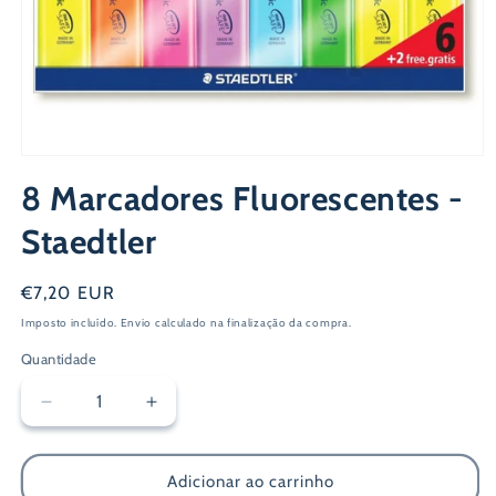
Abrir
conteúdo
8 Marcadores Fluorescentes -
multimédia
1
em
Staedtler
modal
Preço
€7,20 EUR
normal
Imposto incluído.
Envio
calculado na finalização da compra.
Quantidade
Diminuir
Aumentar
a
a
quantidade
quantidade
de
de
Adicionar ao carrinho