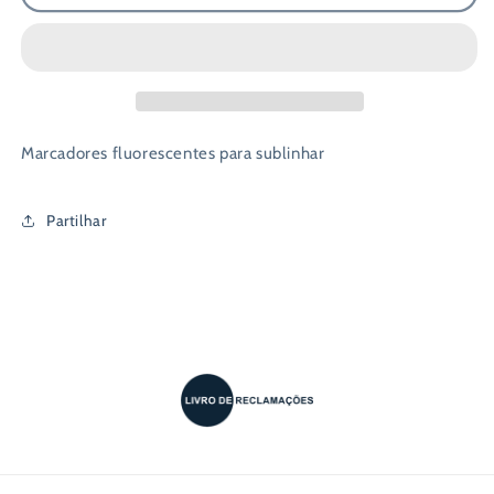
8
8
Marcadores
Marcadores
Fluorescentes
Fluorescentes
-
-
Staedtler
Staedtler
Marcadores fluorescentes para sublinhar
Partilhar