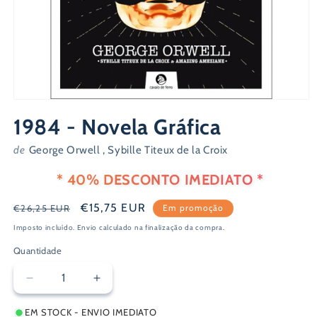
Abrir
conteúdo
1984 - Novela Gráfica
multimédia
1
em
de
George Orwell , Sybille Titeux de la Croix
modal
* 40% DESCONTO IMEDIATO *
Preço
Preço
€15,75 EUR
€26,25 EUR
Em promoção
normal
de
Imposto incluído.
Envio
calculado na finalização da compra.
saldo
Quantidade
Diminuir
Aumentar
a
a
EM STOCK - ENVIO IMEDIATO
quantidade
quantidade