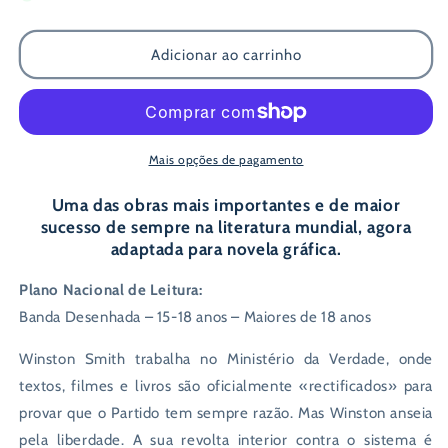
de
de
1984
1984
Adicionar ao carrinho
-
-
Novela
Novela
Gráfica
Gráfica
Mais opções de pagamento
Uma das obras mais importantes e de maior
sucesso de sempre na literatura mundial, agora
adaptada para novela gráfica.
Plano Nacional de Leitura:
Banda Desenhada – 15-18 anos – Maiores de 18 anos
Winston Smith trabalha no Ministério da Verdade, onde
textos, filmes e livros são oficialmente «rectificados» para
provar que o Partido tem sempre razão. Mas Winston anseia
pela liberdade. A sua revolta interior contra o sistema é