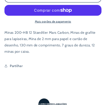
12
12
Minas
Minas
Mars
Mars
Carbon
Carbon
200
200
Mais opções de pagamento
HB
HB
-
-
Minas 200-HB 12 Staedtler Mars Carbon, Minas de grafite
2.0mm
2.0mm
para lapiseiras, Mina de 2 mm para papel e cartão de
desenho, 130 mm de comprimento, 7 graus de dureza, 12
minas por caixa.
Partilhar