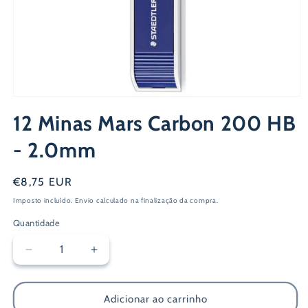
Abrir
conteúdo
12 Minas Mars Carbon 200 HB
multimédia
1
em
- 2.0mm
modal
Preço
€8,75 EUR
normal
Imposto incluído.
Envio
calculado na finalização da compra.
Quantidade
Diminuir
Aumentar
a
a
quantidade
quantidade
de
de
Adicionar ao carrinho