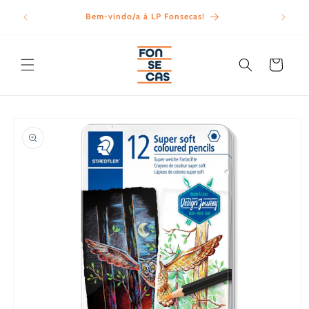
Saltar
para o
Bem-vindo/a à LP Fonsecas!
Porte
conteúdo
Carrinho
Saltar para
a
informação
do produto