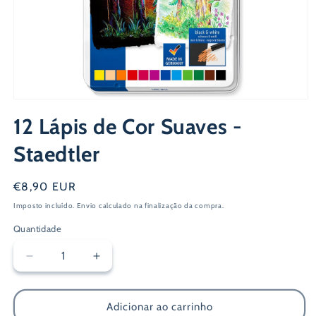
Abrir
conteúdo
12 Lápis de Cor Suaves -
multimédia
1
em
Staedtler
modal
Preço
€8,90 EUR
normal
Imposto incluído.
Envio
calculado na finalização da compra.
Quantidade
Diminuir
Aumentar
a
a
quantidade
quantidade
de
de
Adicionar ao carrinho