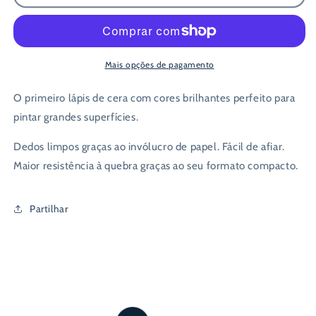
6
6
Lápis
Lápis
de
de
Cera
Cera
Grossos
Grossos
Mais opções de pagamento
-
-
Staedtler
Staedtler
O primeiro lápis de cera com cores brilhantes perfeito para
Noris
Noris
pintar grandes superfícies.
Junior
Junior
Dedos limpos graças ao invólucro de papel. Fácil de afiar.
Maior resistência à quebra graças ao seu formato compacto.
Partilhar