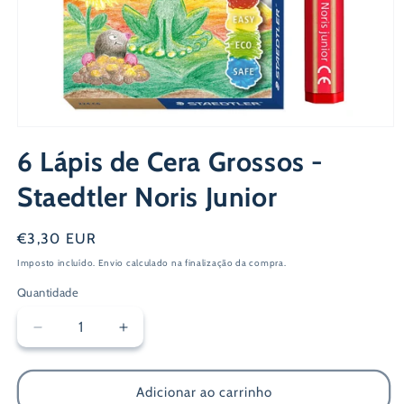
Abrir
conteúdo
6 Lápis de Cera Grossos -
multimédia
1
em
Staedtler Noris Junior
modal
Preço
€3,30 EUR
normal
Imposto incluído.
Envio
calculado na finalização da compra.
Quantidade
Diminuir
Aumentar
a
a
quantidade
quantidade
de
de
Adicionar ao carrinho