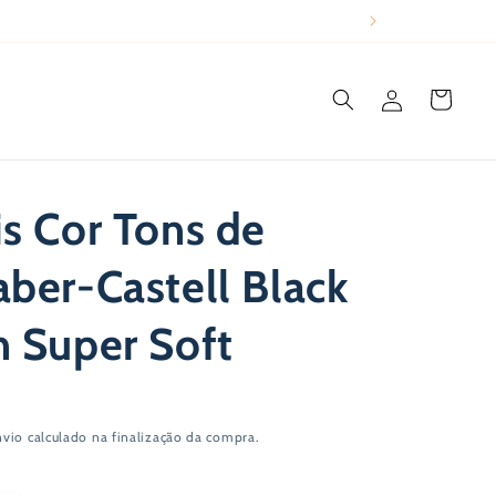
Iniciar
Carrinho
sessão
is Cor Tons de
aber-Castell Black
n Super Soft
nvio
calculado na finalização da compra.