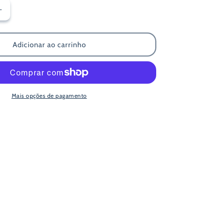
Aumentar
a
quantidade
de
Adicionar ao carrinho
12
Lápis
Cor
Tons
de
Mais opções de pagamento
Pele
Faber-
Castell
Black
Edition
Super
Soft