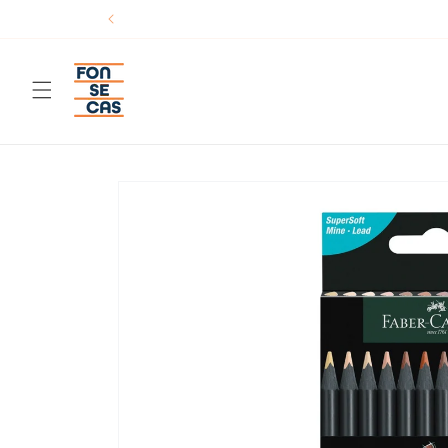
Saltar
para o
conteúdo
Saltar para
a
informação
do produto